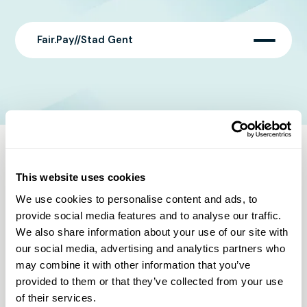
Fair.Pay//Stad Gent
Cookiebeleid
This website uses cookies
Deze website maakt gebruik van cookies
We use cookies to personalise content and ads, to
We gebruiken cookies om content en advertenties te
provide social media features and to analyse our traffic.
personaliseren, om functies voor social media te bieden en
We also share information about your use of our site with
om ons websiteverkeer te analyseren. Ook delen we
our social media, advertising and analytics partners who
informatie over uw gebruik van onze site met onze
may combine it with other information that you’ve
partners voor social media, adverteren en analyse. Deze
partners kunnen deze gegevens combineren met andere
provided to them or that they’ve collected from your use
informatie die u aan ze heeft verstrekt of die ze hebben
of their services.