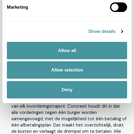
Marketing
Onze aanpak
Show details
De Stad Gent en OCMW Gent wensen efficiënt invorderen
te verzoenen met een sociaal verantwoord beleid, waarin
Allow all
preventie en schuldhulpverlening de steunpilaren zijn.
Bovendien stelt de stad vast dat een versnipperende
opvolging van opstaande vorderingen leidt tot hogere en
Allow selection
vermijdbare kosten, maar ook tot minder transparantie
voor de burger en de stad.
De Fair.Pay//Stad Gent-aanpak biedt daarop een antwoord:
Deny
Het concept “
eenheid van dossier”
is het fundament
van elk invorderingstraject. Concreet houdt dit in dat
alle vorderingen tegen één burger worden
samengevoegd, met de mogelijkheid tot één betaling of
één afbetalingsplan. Dat maakt het overzichtelijk, drukt
de kosten en verlaagt de drempel om te betalen. Alle