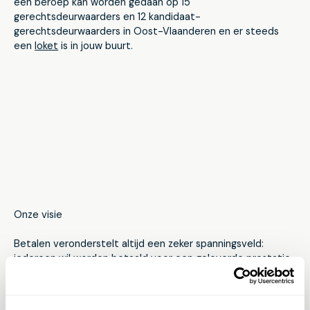
een beroep kan worden gedaan op 15
gerechtsdeurwaarders en 12 kandidaat-
gerechtsdeurwaarders in Oost-Vlaanderen en er steeds
een
loket
is in jouw buurt.
Onze visie
Betalen veronderstelt altijd een zeker spanningsveld:
iedereen wil worden betaald voor een geleverde prestatie,
maar niemand betaalt echt graag, zelfs wanneer dat geen
probleem vormt.