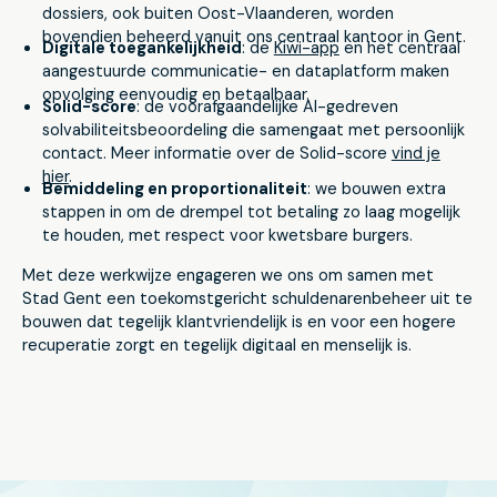
dossiers, ook buiten Oost-Vlaanderen, worden
bovendien beheerd vanuit ons centraal kantoor in Gent.
Digitale toegankelijkheid
: de
Kiwi-app
en het centraal
aangestuurde communicatie- en dataplatform maken
opvolging eenvoudig en betaalbaar.
Solid-score
: de voorafgaandelijke AI-gedreven
solvabiliteitsbeoordeling die samengaat met persoonlijk
contact. Meer informatie over de Solid-score
vind je
hier
.
Bemiddeling en proportionaliteit
: we bouwen extra
stappen in om de drempel tot betaling zo laag mogelijk
te houden, met respect voor kwetsbare burgers.
Met deze werkwijze engageren we ons om samen met
Stad Gent een toekomstgericht schuldenarenbeheer uit te
bouwen dat tegelijk klantvriendelijk is en voor een hogere
recuperatie zorgt en tegelijk digitaal en menselijk is.