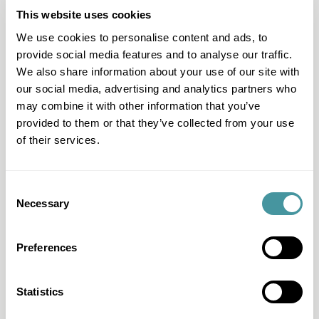
Fair.Pay//Stad Gent benadert betalen
fundamenteel
This website uses cookies
anders in visie en aanpak. Het is een geïntegreerd en
mensgericht betaalecosysteem dat betaling, of een
We use cookies to personalise content and ads, to
andere oplossing, wil bekomen
door te begrijpen waarom
provide social media features and to analyse our traffic.
iemand laattijdig of niet betaalt.
In functie van de reden,
We also share information about your use of our site with
stellen we een andere aanpak voorop.
our social media, advertising and analytics partners who
may combine it with other information that you’ve
Doorgaans gaat het om deze 3 omstandigheden en
provided to them or that they’ve collected from your use
oplossingen:
of their services.
Men vergeet te betalen
– wie kan betalen, krijgt
eenvoudige en gebruiksvriendelijke opties om dat
meteen te doen;
Men kan niet betalen
– we reiken preventieve
Consent
Necessary
oplossingen aan en begeleiden naar hulpverlening, zodat
Selection
kosten en problemen niet escaleren;
Men wil niet betalen
– wie kan betalen, maar niet wil
betalen, wordt tot betaling gebracht.
Preferences
Statistics